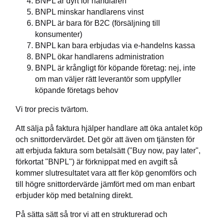
BNPL är dyrt för handlaren
BNPL minskar handlarens vinst
BNPL är bara för B2C (försäljning till
konsumenter)
BNPL kan bara erbjudas via e-handelns kassa
BNPL ökar handlarens administration
BNPL är krångligt för köpande företag: nej, inte
om man väljer rätt leverantör som uppfyller
köpande företags behov
Vi tror precis tvärtom.
Att sälja på faktura hjälper handlare att öka antalet köp
och snittordervärdet. Det gör att även om tjänsten för
att erbjuda faktura som betalsätt ("Buy now, pay later",
förkortat "BNPL") är förknippat med en avgift så
kommer slutresultatet vara att fler köp genomförs och
till högre snittordervärde jämfört med om man enbart
erbjuder köp med betalning direkt.
På sätta sätt så tror vi att en strukturerad och