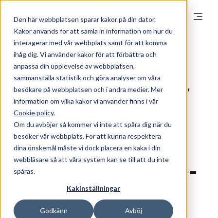
Den här webbplatsen sparar kakor på din dator.
Kakor används för att samla in information om hur du
interagerar med vår webbplats samt för att komma
ihåg dig. Vi använder kakor för att förbättra och
2023-10-24 15:35
anpassa din upplevelse av webbplatsen,
Martin, Produktchef på Visma Finance AB
sammanställa statistik och göra analyser om våra
9 Myter om Buy
besökare på webbplatsen och i andra medier. Mer
information om vilka kakor vi använder finns i vår
now, Pay later
Cookie policy
.
Om du avböjer så kommer vi inte att spåra dig när du
besöker vår webbplats. För att kunna respektera
inom B2B
dina önskemål måste vi dock placera en kaka i din
webbläsare så att våra system kan se till att du inte
(Faktura inom e-
spåras.
handel)
Kakinställningar
Godkänn
Avböj