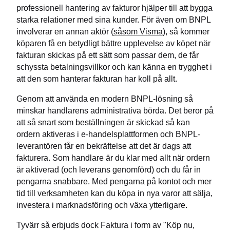
professionell hantering av fakturor hjälper till att bygga
starka relationer med sina kunder. För även om BNPL
involverar en annan aktör (
såsom Visma
), så kommer
köparen få en betydligt bättre upplevelse av köpet när
fakturan skickas på ett sätt som passar dem, de får
schyssta betalningsvillkor och kan känna en trygghet i
att den som hanterar fakturan har koll på allt.
Genom att använda en modern BNPL-lösning så
minskar handlarens administrativa börda. Det beror på
att så snart som beställningen är skickad så kan
ordern aktiveras i e-handelsplattformen och BNPL-
leverantören får en bekräftelse att det är dags att
fakturera. Som handlare är du klar med allt när ordern
är aktiverad (och leverans genomförd) och du får in
pengarna snabbare. Med pengarna på kontot och mer
tid till verksamheten kan du köpa in nya varor att sälja,
investera i marknadsföring och växa ytterligare.
Tyvärr så erbjuds dock Faktura i form av "Köp nu,